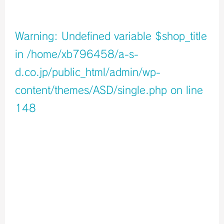
店舗イメージ
Warning
: Undefined variable $shop_title
in
/home/xb796458/a-s-
d.co.jp/public_html/admin/wp-
content/themes/ASD/single.php
on line
148
Warning
: Undefined variable $icons in
/home/xb796458/a-s-d.co.jp/public_html/admin/wp-
content/themes/ASD/single.php
on line
150
Warning
: Undefined variable $shop_info in
/home/xb796458/a-s-d.co.jp/public_html/admin/wp-
content/themes/ASD/single.php
on line
155
店舗ページへ