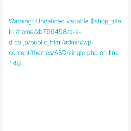
店舗イメージ
Warning
: Undefined variable $shop_title
in
/home/xb796458/a-s-
d.co.jp/public_html/admin/wp-
content/themes/ASD/single.php
on line
148
Warning
: Undefined variable $icons in
/home/xb796458/a-s-d.co.jp/public_html/admin/wp-
content/themes/ASD/single.php
on line
150
Warning
: Undefined variable $shop_info in
/home/xb796458/a-s-d.co.jp/public_html/admin/wp-
content/themes/ASD/single.php
on line
155
店舗ページへ