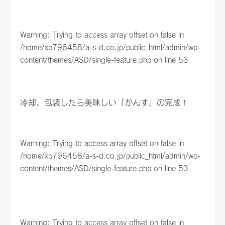
Warning
: Trying to access array offset on false in
/home/xb796458/a-s-d.co.jp/public_html/admin/wp-
content/themes/ASD/single-feature.php
on line
53
冷却、包装したら美味しい「がんす」の完成！
Warning
: Trying to access array offset on false in
/home/xb796458/a-s-d.co.jp/public_html/admin/wp-
content/themes/ASD/single-feature.php
on line
53
Warning
: Trying to access array offset on false in