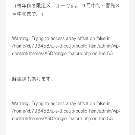
（毎年秋冬限定メニューです。 ９月中旬～春先３
月中旬まで。）
Warning
: Trying to access array offset on false in
/home/xb796458/a-s-d.co.jp/public_html/admin/wp-
content/themes/ASD/single-feature.php
on line
53
駐車場もあります。
Warning
: Trying to access array offset on false in
/home/xb796458/a-s-d.co.jp/public_html/admin/wp-
content/themes/ASD/single-feature.php
on line
53