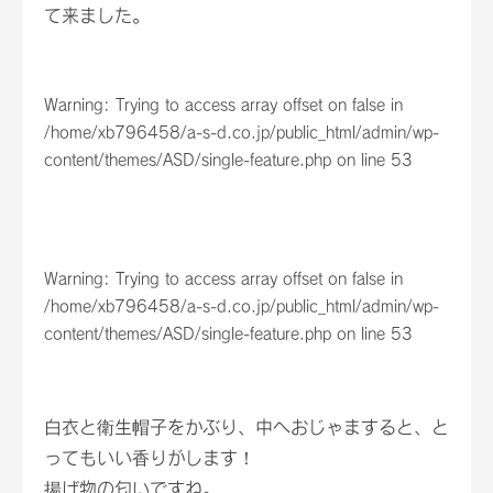
て来ました。
Warning
: Trying to access array offset on false in
/home/xb796458/a-s-d.co.jp/public_html/admin/wp-
content/themes/ASD/single-feature.php
on line
53
Warning
: Trying to access array offset on false in
/home/xb796458/a-s-d.co.jp/public_html/admin/wp-
content/themes/ASD/single-feature.php
on line
53
白衣と衛生帽子をかぶり、中へおじゃますると、と
ってもいい香りがします！
揚げ物の匂いですね。