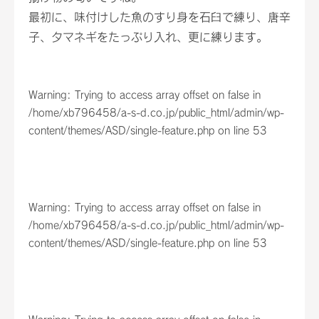
最初に、味付けした魚のすり身を石臼で練り、唐辛
子、タマネギをたっぷり入れ、更に練ります。
Warning
: Trying to access array offset on false in
/home/xb796458/a-s-d.co.jp/public_html/admin/wp-
content/themes/ASD/single-feature.php
on line
53
Warning
: Trying to access array offset on false in
/home/xb796458/a-s-d.co.jp/public_html/admin/wp-
content/themes/ASD/single-feature.php
on line
53