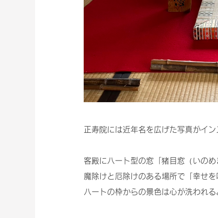
正寿院には近年名を広げた写真がイン
客殿にハート型の窓「猪目窓（いのめ
魔除けと厄除けのある場所で「幸せを
ハートの枠からの景色は心が洗われる