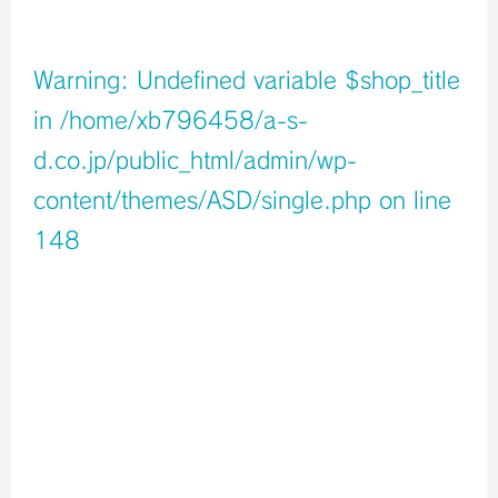
店舗イメージ
Warning
: Undefined variable $shop_title
in
/home/xb796458/a-s-
d.co.jp/public_html/admin/wp-
content/themes/ASD/single.php
on line
148
Warning
: Undefined variable $icons in
/home/xb796458/a-s-d.co.jp/public_html/admin/wp-
content/themes/ASD/single.php
on line
150
Warning
: Undefined variable $shop_info in
/home/xb796458/a-s-d.co.jp/public_html/admin/wp-
content/themes/ASD/single.php
on line
155
店舗ページへ