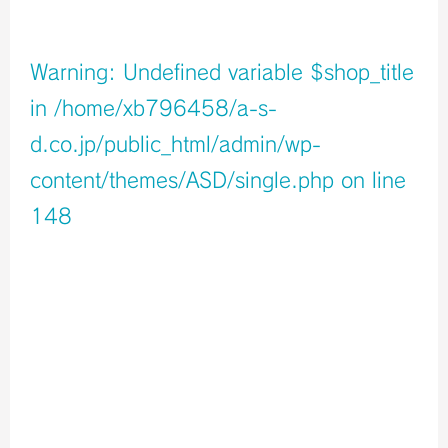
店舗イメージ
Warning
: Undefined variable $shop_title
in
/home/xb796458/a-s-
d.co.jp/public_html/admin/wp-
content/themes/ASD/single.php
on line
148
Warning
: Undefined variable $icons in
/home/xb796458/a-s-d.co.jp/public_html/admin/wp-
content/themes/ASD/single.php
on line
150
Warning
: Undefined variable $shop_info in
/home/xb796458/a-s-d.co.jp/public_html/admin/wp-
content/themes/ASD/single.php
on line
155
店舗ページへ