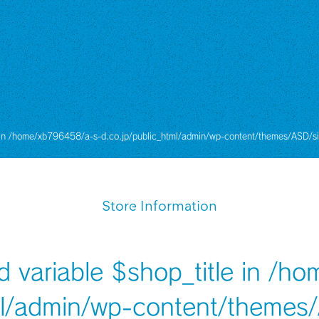
 in
/home/xb796458/a-s-d.co.jp/public_html/admin/wp-content/themes/ASD/si
Store Information
d variable $shop_title in
/ho
ml/admin/wp-content/themes