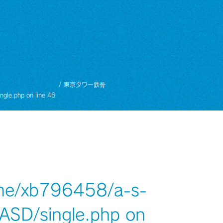
東京タワー鉄骨
ngle.php
on line
46
me/xb796458/a-s-
/ASD/single.php
on