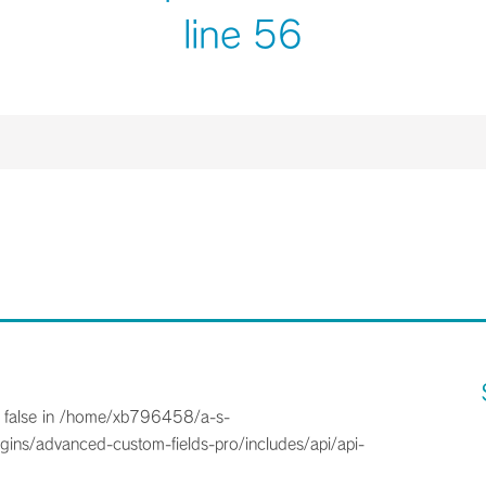
line
56
 false in
/home/xb796458/a-s-
gins/advanced-custom-fields-pro/includes/api/api-