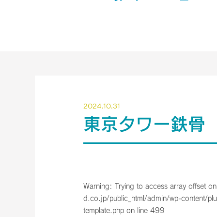
2024.10.31
東京タワー鉄骨
Warning
: Trying to access array offset on
d.co.jp/public_html/admin/wp-content/plu
template.php
on line
499