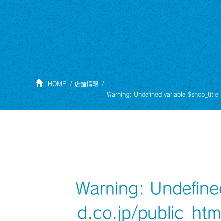
HOME
店舗情報
Warning
: Undefined variable $shop_title
Warning
: Undefine
d.co.jp/public_ht