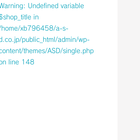
Warning
: Undefined variable
$shop_title in
/home/xb796458/a-s-
d.co.jp/public_html/admin/wp-
content/themes/ASD/single.php
on line
148
Warning
: Undefined variable $icons in
/home/xb796458/a-s-
d.co.jp/public_html/admin/wp-
content/themes/ASD/single.php
on line
150
Warning
: Undefined variable $shop_info
in
/home/xb796458/a-s-