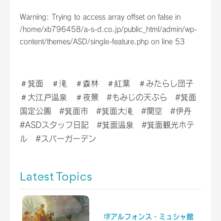
Warning
: Trying to access array offset on false in
/home/xb796458/a-s-d.co.jp/public_html/admin/wp-
content/themes/ASD/single-feature.php
on line
53
＃箕面 ＃滝 ＃森林 ＃紅葉 ＃みたらし団子
＃大江戸温泉 ＃夜景 #もみじの天ぷら #箕面
国定公園 #箕面市 #箕面大滝 #関空 #伊丹
#ASDスタッフ日記 #箕面温泉 #箕面観光ホテ
ル #スパーガーデン
Latest Topics
堺アルフォンス・ミュシャ館