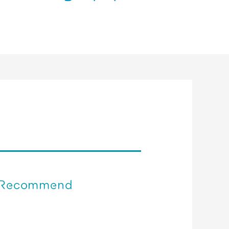
Recommend
関西空港＊免税店 【2023年10月】 営業時
間のご案内／予約サービス終了のお知らせ