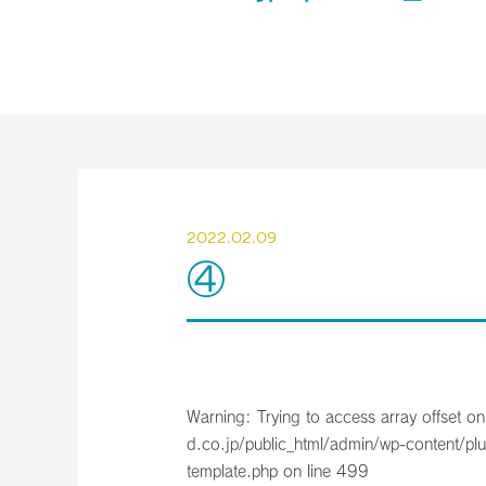
2022.02.09
④
Warning
: Trying to access array offset on
d.co.jp/public_html/admin/wp-content/plu
template.php
on line
499