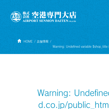
HOME
店舗情報
Warning
: Undefined variable $shop_title
Warning
: Undefine
d.co.jp/public_ht