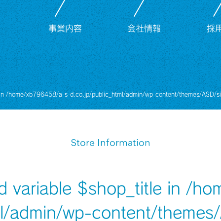
事業内容
会社情報
採
 in
/home/xb796458/a-s-d.co.jp/public_html/admin/wp-content/themes/ASD/si
Store Information
d variable $shop_title in
/ho
ml/admin/wp-content/themes