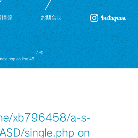
用情報
お問合せ
④
ngle.php
on line
46
me/xb796458/a-s-
/ASD/single.php
on