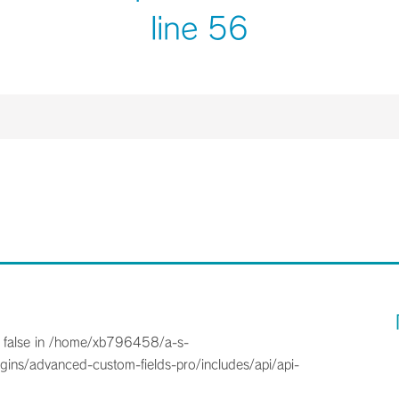
line
56
 false in
/home/xb796458/a-s-
gins/advanced-custom-fields-pro/includes/api/api-