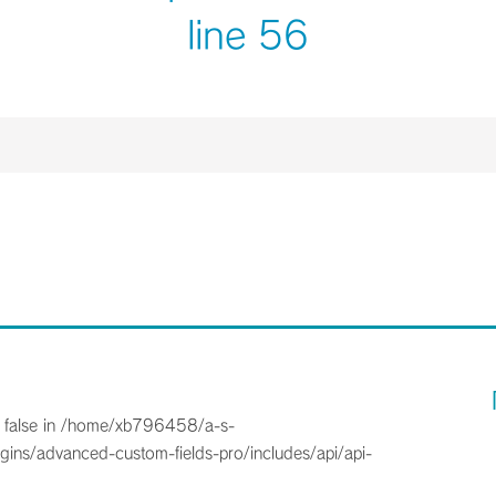
line
56
 false in
/home/xb796458/a-s-
gins/advanced-custom-fields-pro/includes/api/api-