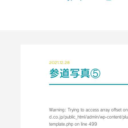
2021.12.28
参道写真⑤
Warning
: Trying to access array offset on
d.co.jp/public_html/admin/wp-content/plu
template.php
on line
499