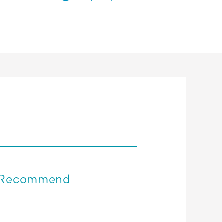
Recommend
関西空港＊免税店 【2023年10月】 営業時
間のご案内／予約サービス終了のお知らせ