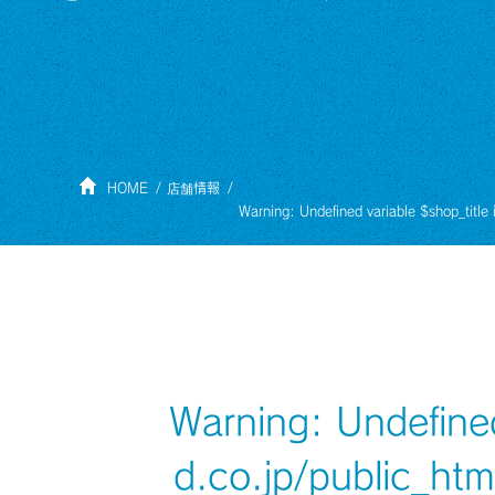
HOME
店舗情報
Warning
: Undefined variable $shop_title
Warning
: Undefine
d.co.jp/public_ht