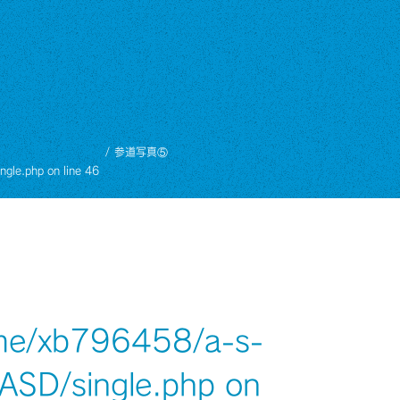
参道写真⑤
ngle.php
on line
46
me/xb796458/a-s-
/ASD/single.php
on