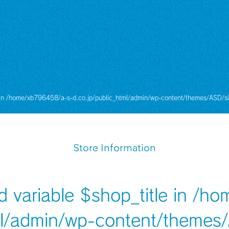
 in
/home/xb796458/a-s-d.co.jp/public_html/admin/wp-content/themes/ASD/si
Store Information
d variable $shop_title in
/ho
ml/admin/wp-content/themes