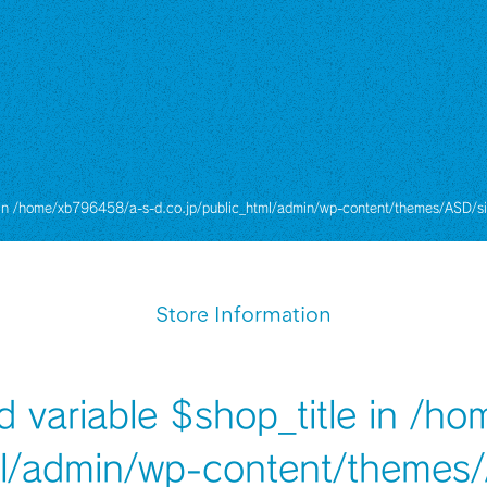
 in
/home/xb796458/a-s-d.co.jp/public_html/admin/wp-content/themes/ASD/si
Store Information
d variable $shop_title in
/ho
ml/admin/wp-content/themes