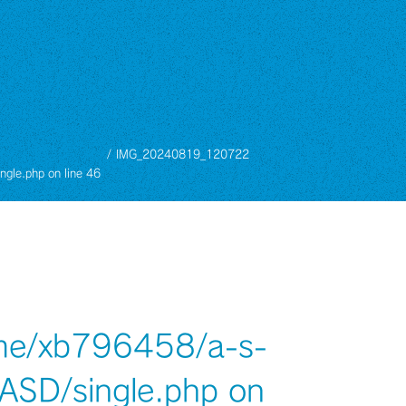
IMG_20240819_120722
ngle.php
on line
46
me/xb796458/a-s-
/ASD/single.php
on