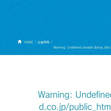
HOME
店舗情報
Warning
: Undefined variable $shop_title
Warning
: Undefine
d.co.jp/public_ht