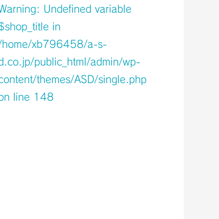
Warning
: Undefined variable
$shop_title in
/home/xb796458/a-s-
d.co.jp/public_html/admin/wp-
content/themes/ASD/single.php
on line
148
Warning
: Undefined variable $icons in
/home/xb796458/a-s-
d.co.jp/public_html/admin/wp-
content/themes/ASD/single.php
on line
150
Warning
: Undefined variable $shop_info
in
/home/xb796458/a-s-