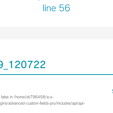
line
56
9_120722
 false in
/home/xb796458/a-s-
gins/advanced-custom-fields-pro/includes/api/api-