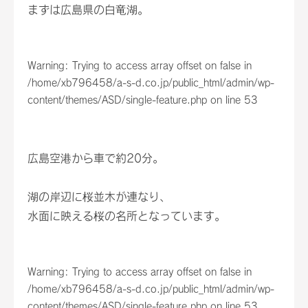
まずは広島県の白竜湖。
Warning
: Trying to access array offset on false in
/home/xb796458/a-s-d.co.jp/public_html/admin/wp-
content/themes/ASD/single-feature.php
on line
53
広島空港から車で約20分。
湖の岸辺に桜並木が連なり、
水面に映える桜の名所となっています。
Warning
: Trying to access array offset on false in
/home/xb796458/a-s-d.co.jp/public_html/admin/wp-
content/themes/ASD/single-feature.php
on line
53