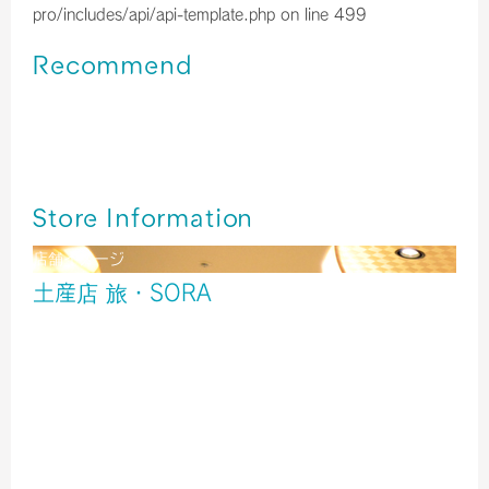
pro/includes/api/api-template.php
on line
499
Recommend
伊丹空港＊牛すじたっぷり！旨い！ たこ昌 どて焼き
伊丹空港＊「京菓子司 俵屋吉富」京都から春がやってきま
した
終了いたしました／伊丹空港＊今年も【福袋】を販売中！！
Store Information
店舗イメージ
土産店 旅・SORA
酒
雑貨
食品
北ターミナル２階 出発ゲート内
TEL／06-6856-6801
営業時間／6:00～20:00