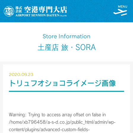
Store Information
土産店 旅・SORA
2020.09.23
トリュフオショコライメージ画像
Warning
: Trying to access array offset on false in
/home/xb796458/a-s-d.co.jp/public_html/admin/wp-
content/plugins/advanced-custom-fields-