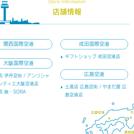
Store Information
店舗情報
関西国際空港
成田国際空港
ギフトショップ 成田空港店
大阪国際空港
広島空港
店 伊丹空街 / アンリシャ
ンティエ大阪空港店
土産店 広島空街 / やまだ屋 広
店 旅・SORA
島空港店