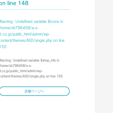
on line
148
Warning
: Undefined variable $icons in
/home/xb796458/a-s-
d.co.jp/public_html/admin/wp-
content/themes/ASD/single.php
on line
150
Warning
: Undefined variable $shop_info in
/home/xb796458/a-s-
d.co.jp/public_html/admin/wp-
content/themes/ASD/single.php
on line
155
店舗ページへ