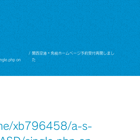
関西空港＊免税ホームページ予約受付再開しまし
ngle.php
on
た
me/xb796458/a-s-