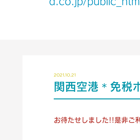
d.co.jp/public_ht
2021.10.21
関西空港＊免税
お待たせしました!!是非ご