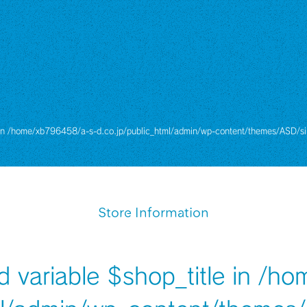
in
/home/xb796458/a-s-d.co.jp/public_html/admin/wp-content/themes/ASD/si
Store Information
d variable $shop_title in
/ho