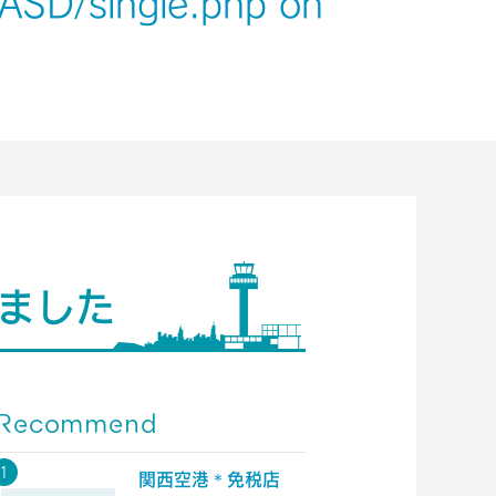
/ASD/single.php
on
ました
Recommend
関西空港＊免税店