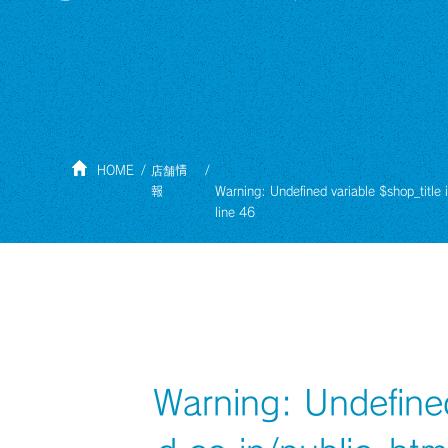
HOME
店舗情
報
Warning
: Undefined variable $shop_title 
line
46
Warning
: Undefine