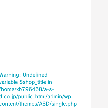
Warning
: Undefined
variable $shop_title in
/home/xb796458/a-s-
d.co.jp/public_html/admin/wp-
content/themes/ASD/single.php