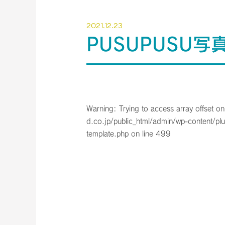
2021.12.23
PUSUPUSU写
Warning
: Trying to access array offset on
d.co.jp/public_html/admin/wp-content/plu
template.php
on line
499