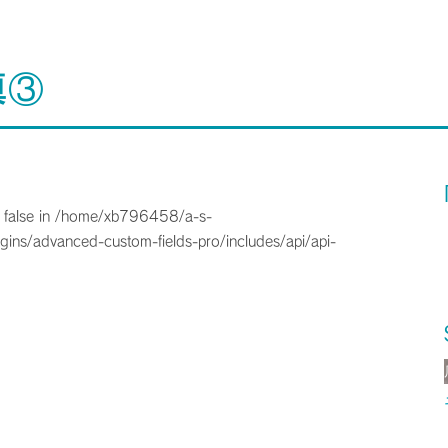
真③
 false in
/home/xb796458/a-s-
gins/advanced-custom-fields-pro/includes/api/api-