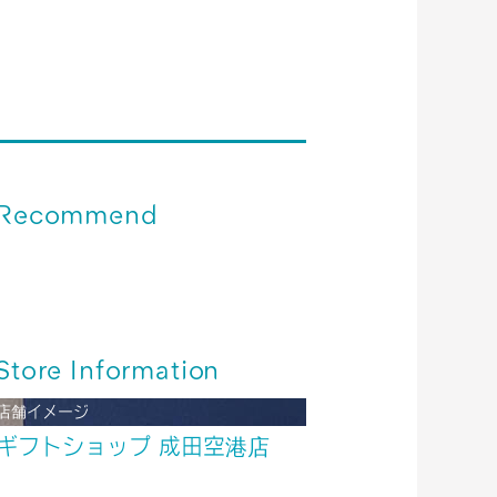
Recommend
成田空港＊旅行先にて便利な商品💡
成田空港＊日本土産ステッカー
成田空港＊旅行先で使える便利な商品を紹介
します。
Store Information
店舗イメージ
ギフトショップ 成田空港店
化粧品