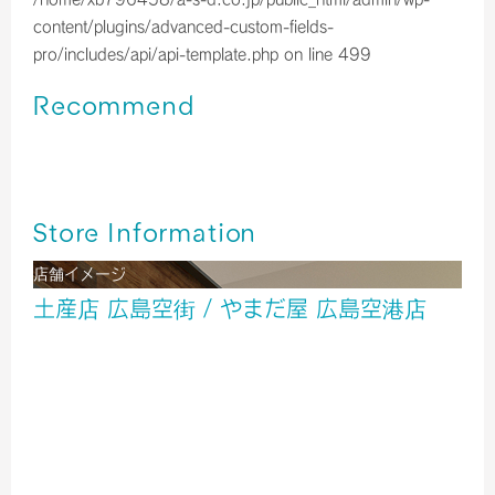
content/plugins/advanced-custom-fields-
pro/includes/api/api-template.php
on line
499
Recommend
広島空港＊はっさく大福（令和8年３月の入荷情報）
広島空港＊広島銘菓ご紹介！！
広島空港＊はっさく大福（令和8年2月の入荷情報）
Store Information
店舗イメージ
土産店 広島空街 / やまだ屋 広島空港店
酒
雑貨
食品
２階 出発ロビー
TEL／0848-86-8036
営業時間／7：00～20：00