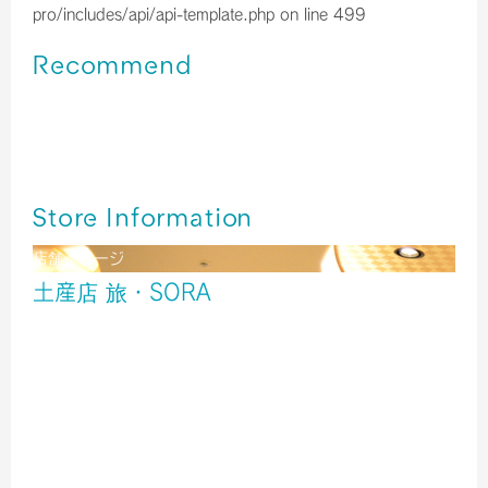
pro/includes/api/api-template.php
on line
499
Recommend
伊丹空港＊牛すじたっぷり！旨い！ たこ昌 どて焼き
伊丹空港＊「京菓子司 俵屋吉富」京都から春がやってきま
した
終了いたしました／伊丹空港＊今年も【福袋】を販売中！！
Store Information
店舗イメージ
土産店 旅・SORA
酒
雑貨
食品
北ターミナル２階 出発ゲート内
TEL／06-6856-6801
営業時間／6:00～20:00