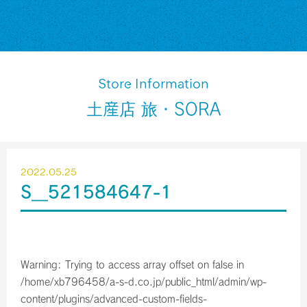
Store Information
土産店 旅・SORA
2022.05.25
S__521584647-1
Warning
: Trying to access array offset on false in
/home/xb796458/a-s-d.co.jp/public_html/admin/wp-
content/plugins/advanced-custom-fields-