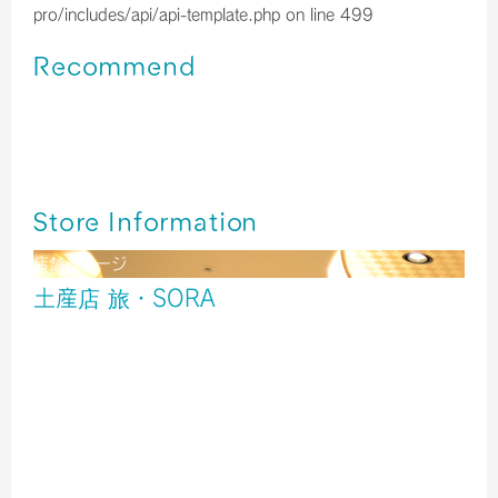
pro/includes/api/api-template.php
on line
499
Recommend
伊丹空港＊牛すじたっぷり！旨い！ たこ昌 どて焼き
伊丹空港＊「京菓子司 俵屋吉富」京都から春がやってきま
した
終了いたしました／伊丹空港＊今年も【福袋】を販売中！！
Store Information
店舗イメージ
土産店 旅・SORA
酒
雑貨
食品
北ターミナル２階 出発ゲート内
TEL／06-6856-6801
営業時間／6:00～20:00