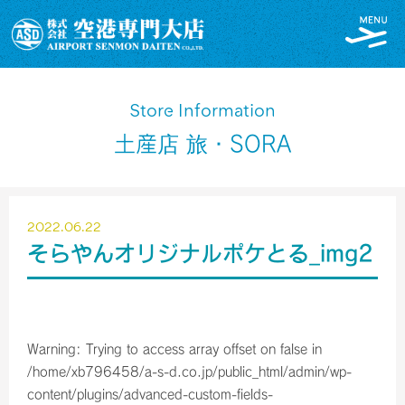
Store Information
土産店 旅・SORA
2022.06.22
そらやんオリジナルポケとる_img2
Warning
: Trying to access array offset on false in
/home/xb796458/a-s-d.co.jp/public_html/admin/wp-
content/plugins/advanced-custom-fields-