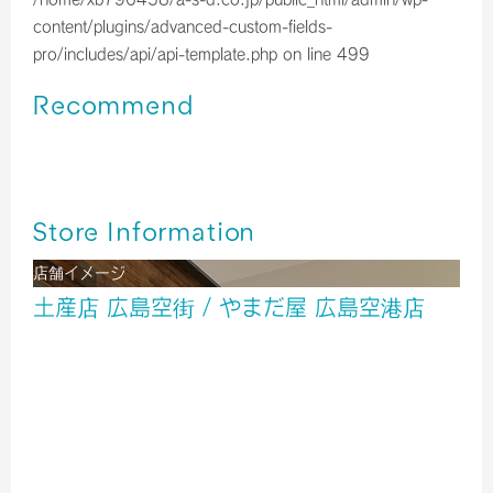
content/plugins/advanced-custom-fields-
pro/includes/api/api-template.php
on line
499
Recommend
広島空港＊はっさく大福（令和8年３月の入荷情報）
広島空港＊広島銘菓ご紹介！！
広島空港＊はっさく大福（令和8年2月の入荷情報）
Store Information
店舗イメージ
土産店 広島空街 / やまだ屋 広島空港店
酒
雑貨
食品
２階 出発ロビー
TEL／0848-86-8036
営業時間／7：00～20：00