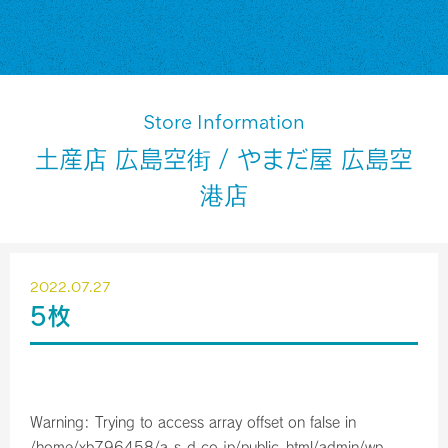
Store Information
土産店 広島空街 / やまだ屋 広島空
港店
2022.07.27
5枚
Warning
: Trying to access array offset on false in
/home/xb796458/a-s-d.co.jp/public_html/admin/wp-