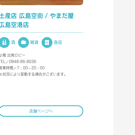
土産店 広島空街 / やまだ屋
広島空港店
酒
雑貨
食品
２階 出発ロビー
TEL／0848-86-8036
営業時間／7：00～20：00
※状況により変動する場合がございます。
店舗ページへ