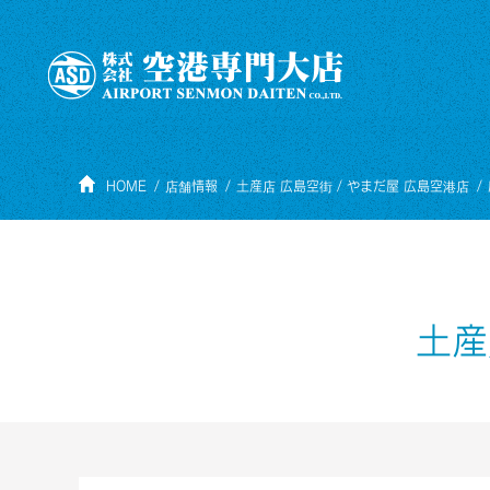
HOME
店舗情報
土産店 広島空街 / やまだ屋 広島空港店
土産