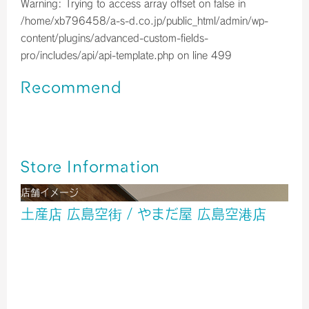
Warning
: Trying to access array offset on false in
/home/xb796458/a-s-d.co.jp/public_html/admin/wp-
content/plugins/advanced-custom-fields-
pro/includes/api/api-template.php
on line
499
Recommend
広島空港＊はっさく大福（令和8年３月の入荷情報）
広島空港＊広島銘菓ご紹介！！
広島空港＊はっさく大福（令和8年2月の入荷情報）
Store Information
店舗イメージ
土産店 広島空街 / やまだ屋 広島空港店
酒
雑貨
食品
２階 出発ロビー
TEL／0848-86-8036