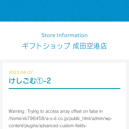
Store Information
ギフトショップ 成田空港店
2023.04.07
けしごむ①-2
Warning
: Trying to access array offset on false in
/home/xb796458/a-s-d.co.jp/public_html/admin/wp-
content/plugins/advanced-custom-fields-