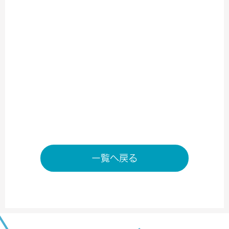
第１ターミナル４階（北ウィング） 出発ロビー
TEL／0476-32-5930
営業時間／7：00～20：00
＊状況により変動する場合がございます。
店舗ページへ
一覧へ戻る