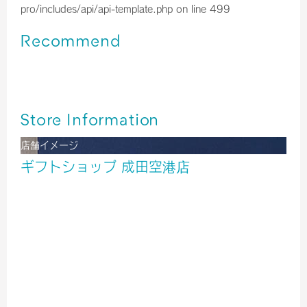
pro/includes/api/api-template.php
on line
499
Recommend
成田空港＊旅行先にて便利な商品💡
成田空港＊日本土産ステッカー
成田空港＊旅行先で使える便利な商品を紹介します。
Store Information
店舗イメージ
ギフトショップ 成田空港店
化粧品
酒
タバコ
雑貨
食品
旅行用品
医薬品