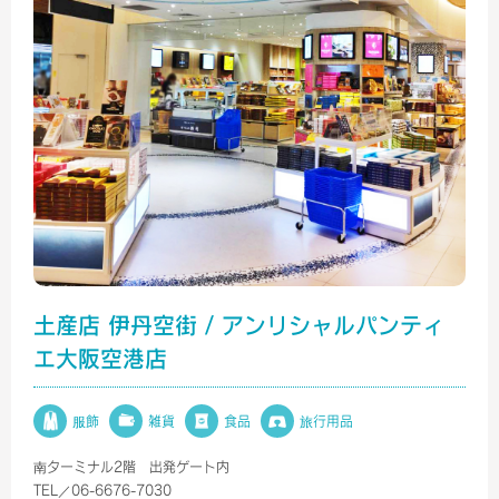
土産店 伊丹空街 / アンリシャルパンティ
エ大阪空港店
服飾
雑貨
食品
旅行用品
南ターミナル2階 出発ゲート内
TEL／06-6676-7030