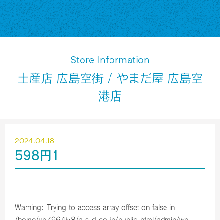
Store Information
土産店 広島空街 / やまだ屋 広島空
港店
2024.04.18
598円1
Warning
: Trying to access array offset on false in
/home/xb796458/a-s-d.co.jp/public_html/admin/wp-