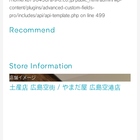
content/plugins/advanced-custom-fields-
pro/includes/api/api-template.php
on line
499
Recommend
広島空港＊はっさく大福（令和8年３月の入荷情報）
広島空港＊広島銘菓ご紹介！！
広島空港＊はっさく大福（令和8年2月の入荷情報）
Store Information
店舗イメージ
土産店 広島空街 / やまだ屋 広島空港店
酒
雑貨
食品
２階 出発ロビー
TEL／0848-86-8036
営業時間／7：00～20：00