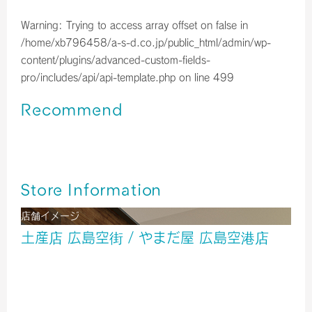
Warning
: Trying to access array offset on false in
/home/xb796458/a-s-d.co.jp/public_html/admin/wp-
content/plugins/advanced-custom-fields-
pro/includes/api/api-template.php
on line
499
Recommend
広島空港＊はっさく大福（令和8年３月の入荷情報）
広島空港＊広島銘菓ご紹介！！
広島空港＊はっさく大福（令和8年2月の入荷情報）
Store Information
店舗イメージ
土産店 広島空街 / やまだ屋 広島空港店
酒
雑貨
食品
２階 出発ロビー