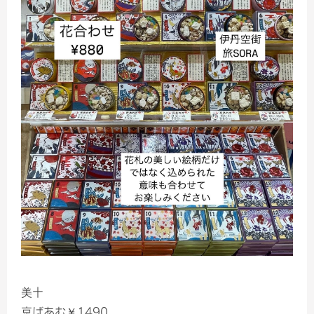
美十
京ばあむ￥1490