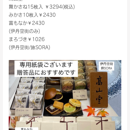
舞かさね15枚入 ￥3294(税込)
みかさ10枚入￥2430
富もなか￥2430
(伊丹空街のみ)
まろづき￥1026
(伊丹空街/旅SORA)