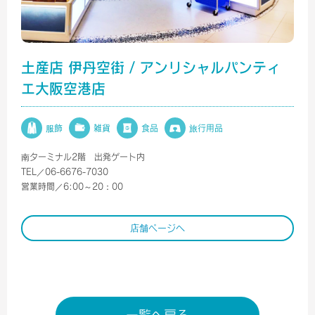
土産店 伊丹空街 / アンリシャルパンティ
エ大阪空港店
服飾
雑貨
食品
旅行用品
南ターミナル2階 出発ゲート内
TEL／06-6676-7030
営業時間／6:00～20：00
店舗ページへ