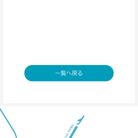
食品
旅行用品
南ターミナル2階 出発ゲート内
TEL／06-6676-7030
営業時間／6:00～20：00
店舗ページへ
一覧へ戻る