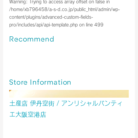
Warning
: Trying to access array offset on false in
/home/xb796458/a-s-d.co.jp/public_html/admin/wp-
content/plugins/advanced-custom-fields-
pro/includes/api/api-template.php
on line
499
Recommend
伊丹空港＊大阪カカオ 大阪ショコラ・フィナンシェ
伊丹空港＊Morozoff2026年限定デザイン🍫🐱♡
伊丹空港＊京都チョコレート専門店の抹茶カカオサンドクッ
キー
Store Information
店舗イメージ
土産店 伊丹空街 / アンリシャルパンティ
エ大阪空港店
服飾
雑貨