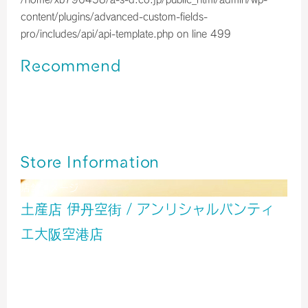
content/plugins/advanced-custom-fields-
pro/includes/api/api-template.php
on line
499
Recommend
伊丹空港＊大阪カカオ 大阪ショコラ・フィナンシェ
伊丹空港＊Morozoff2026年限定デザイン🍫🐱♡
伊丹空港＊京都チョコレート専門店の抹茶カカオサンドクッ
キー
Store Information
店舗イメージ
土産店 伊丹空街 / アンリシャルパンティ
エ大阪空港店
服飾
雑貨
食品
旅行用品