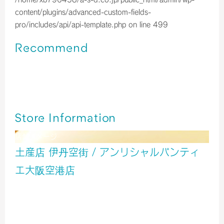
content/plugins/advanced-custom-fields-
pro/includes/api/api-template.php
on line
499
Recommend
伊丹空港＊大阪カカオ 大阪ショコラ・フィナンシェ
伊丹空港＊Morozoff2026年限定デザイン🍫🐱♡
伊丹空港＊京都チョコレート専門店の抹茶カカオサンドクッ
キー
Store Information
店舗イメージ
土産店 伊丹空街 / アンリシャルパンティ
エ大阪空港店
服飾
雑貨
食品
旅行用品