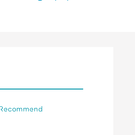
Recommend
関西空港＊免税店 【2023年10月】 営業時
間のご案内／予約サービス終了のお知らせ