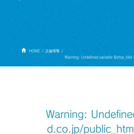
HOME
店舗情報
Warning
: Undefined variable $shop_title
Warning
: Undefine
d.co.jp/public_ht