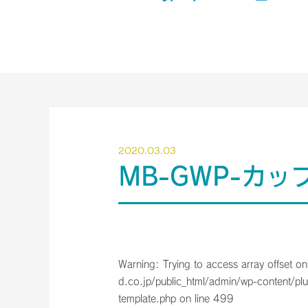
2020.03.03
MB-GWP-カッ
Warning
: Trying to access array offset on
d.co.jp/public_html/admin/wp-content/plu
template.php
on line
499