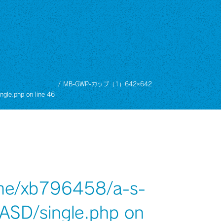
MB-GWP-カップ（1）642×642
ngle.php
on line
46
me/xb796458/a-s-
/ASD/single.php
on