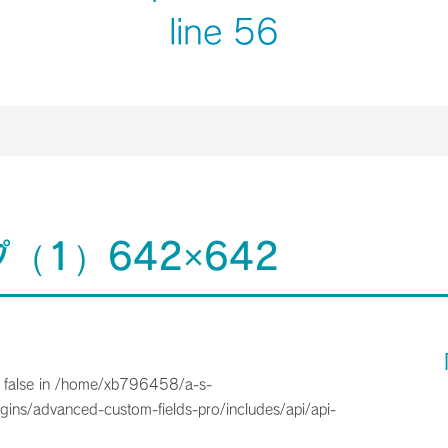
line
56
プ（1）642×642
 false in
/home/xb796458/a-s-
gins/advanced-custom-fields-pro/includes/api/api-