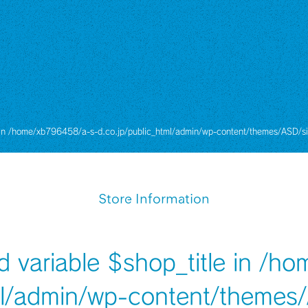
 in
/home/xb796458/a-s-d.co.jp/public_html/admin/wp-content/themes/ASD/si
Store Information
d variable $shop_title in
/ho
ml/admin/wp-content/themes