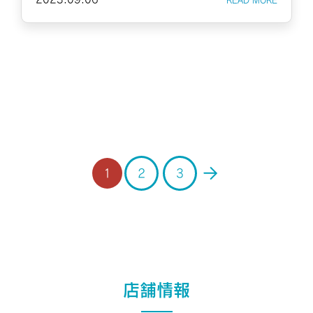
Warning
: Undefined array key 0 in
/home/xb796458/a-
s-d.co.jp/public_html/admin/wp-
content/themes/ASD/single-shops.php
on line
132
1
2
3
店舗情報