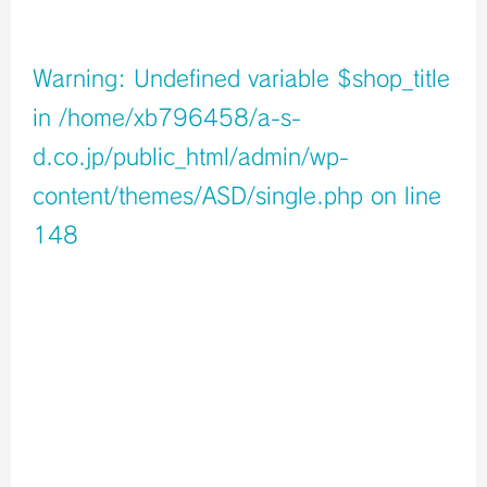
店舗イメージ
Warning
: Undefined variable $shop_title
in
/home/xb796458/a-s-
d.co.jp/public_html/admin/wp-
content/themes/ASD/single.php
on line
148
Warning
: Undefined variable $icons in
/home/xb796458/a-s-d.co.jp/public_html/admin/wp-
content/themes/ASD/single.php
on line
150
Warning
: Undefined variable $shop_info in
/home/xb796458/a-s-d.co.jp/public_html/admin/wp-
content/themes/ASD/single.php
on line
155
店舗ページへ