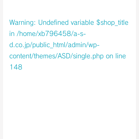
店舗イメージ
Warning
: Undefined variable $shop_title
in
/home/xb796458/a-s-
d.co.jp/public_html/admin/wp-
content/themes/ASD/single.php
on line
148
Warning
: Undefined variable $icons in
/home/xb796458/a-s-d.co.jp/public_html/admin/wp-
content/themes/ASD/single.php
on line
150
Warning
: Undefined variable $shop_info in
/home/xb796458/a-s-d.co.jp/public_html/admin/wp-
content/themes/ASD/single.php
on line
155
店舗ページへ