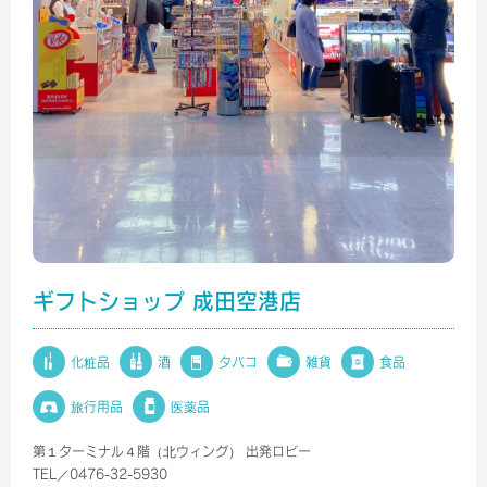
ギフトショップ 成田空港店
化粧品
酒
タバコ
雑貨
食品
旅行用品
医薬品
第１ターミナル４階（北ウィング） 出発ロビー
TEL／0476-32-5930