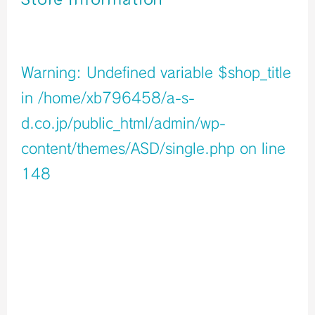
店舗イメージ
Warning
: Undefined variable $shop_title
in
/home/xb796458/a-s-
d.co.jp/public_html/admin/wp-
content/themes/ASD/single.php
on line
148
Warning
: Undefined variable $icons in
/home/xb796458/a-s-d.co.jp/public_html/admin/wp-
content/themes/ASD/single.php
on line
150
Warning
: Undefined variable $shop_info in
/home/xb796458/a-s-d.co.jp/public_html/admin/wp-