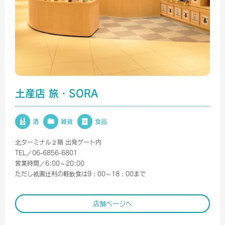
土産店 旅・SORA
酒
雑貨
食品
北ターミナル２階 出発ゲート内
TEL／06-6856-6801
営業時間／6:00～20:00
ただし祇園辻利の軽飲食は9：00～18：00まで
店舗ページへ