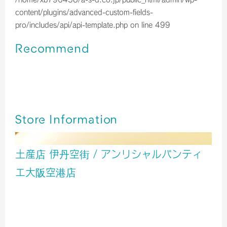
content/plugins/advanced-custom-fields-
pro/includes/api/api-template.php
on line
499
Recommend
伊丹空港＊大阪カカオ 大阪ショコラ・フィナンシェ
伊丹空港＊Morozoff2026年限定デザイン🍫🐱♡
伊丹空港＊京都チョコレート専門店の抹茶カカオサンドクッ
キー
Store Information
店舗イメージ
土産店 伊丹空街 / アンリシャルパンティ
エ大阪空港店
服飾
雑貨
食品
旅行用品