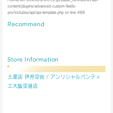
content/plugins/advanced-custom-fields-
pro/includes/api/api-template.php
on line
499
Recommend
伊丹空港＊大阪カカオ 大阪ショコラ・フィナンシェ
伊丹空港＊Morozoff2026年限定デザイン🍫🐱♡
伊丹空港＊京都チョコレート専門店の抹茶カカオサンドクッ
キー
Store Information
店舗イメージ
土産店 伊丹空街 / アンリシャルパンティ
エ大阪空港店
服飾
雑貨
食品
旅行用品