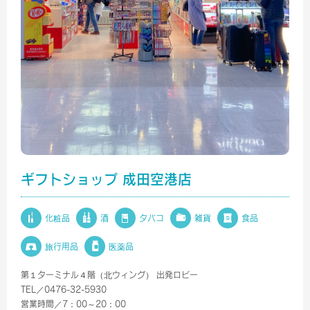
ギフトショップ 成田空港店
化粧品
酒
タバコ
雑貨
食品
旅行用品
医薬品
第１ターミナル４階（北ウィング） 出発ロビー
TEL／0476-32-5930
営業時間／7：00～20：00