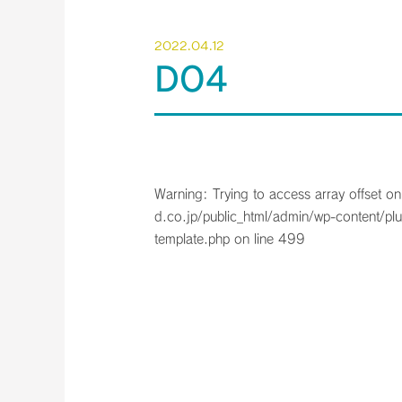
2022.04.12
DO4
Warning
: Trying to access array offset on
d.co.jp/public_html/admin/wp-content/plu
template.php
on line
499