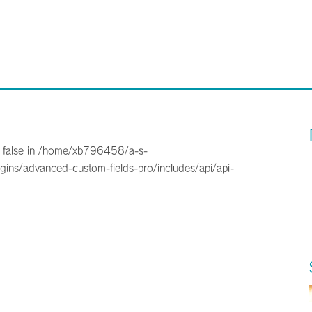
 false in
/home/xb796458/a-s-
gins/advanced-custom-fields-pro/includes/api/api-