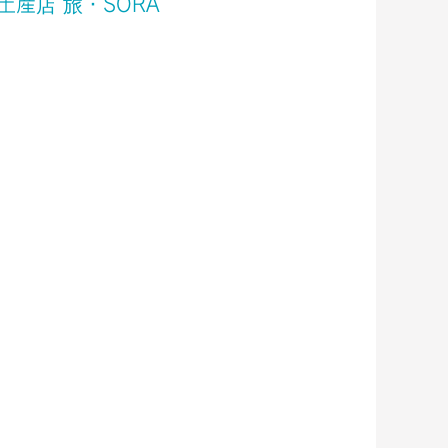
土産店 旅・SORA
酒
雑貨
食品
北ターミナル２階 出発ゲート内
TEL／06-6856-6801
営業時間／6:00～20:00
ただし祇園辻利の軽飲食は9：00～18：00
まで
店舗ページへ