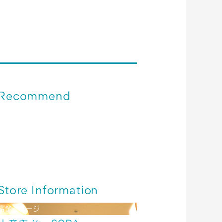
Recommend
伊丹空港＊牛すじたっぷり！旨い！ たこ昌
どて焼き
伊丹空港＊「京菓子司 俵屋吉富」京都から
春がやってきました
終了いたしました／伊丹空港＊今年も【福
袋】を販売中！！
Store Information
店舗イメージ