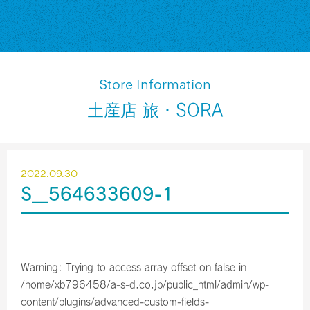
Store Information
土産店 旅・SORA
2022.09.30
S__564633609-1
Warning
: Trying to access array offset on false in
/home/xb796458/a-s-d.co.jp/public_html/admin/wp-
content/plugins/advanced-custom-fields-