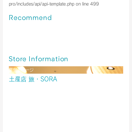
pro/includes/api/api-template.php
on line
499
Recommend
伊丹空港＊牛すじたっぷり！旨い！ たこ昌 どて焼き
伊丹空港＊「京菓子司 俵屋吉富」京都から春がやってきま
した
終了いたしました／伊丹空港＊今年も【福袋】を販売中！！
Store Information
店舗イメージ
土産店 旅・SORA
酒
雑貨
食品
北ターミナル２階 出発ゲート内
TEL／06-6856-6801
営業時間／6:00～20:00