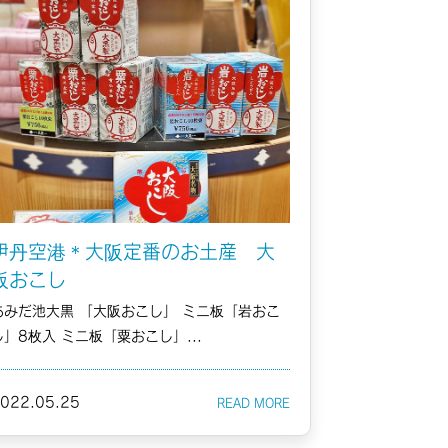
伊丹空港＊大阪定番のお土産 大
阪おこし
あみだ池大黒 「大阪おこし」 ミニ板「岩おこ
し」8枚入 ミニ板「粟おこし」...
022.05.25