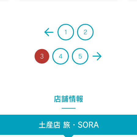
1
2
home/xb796458/a-s-d.co.jp/public_html/admin/wp-content/theme
3
4
5
店舗情報
土産店 旅・SORA