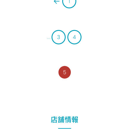
1
Warning
: Undefined array key 0 in
/home/xb796458/a-
s-d.co.jp/public_html/admin/wp-
content/themes/ASD/single-shops.php
on line
132
3
4
…
Warning
: Undefined array key 0 in
/home/xb796458/a-
s-d.co.jp/public_html/admin/wp-
content/themes/ASD/single-shops.php
on line
132
5
店舗情報