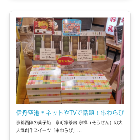
伊丹空港＊ネットやTVで話題！串わらび
京都西陣の菓子処 京町家茶房 宗禅（そうぜん）の大
人気創作スイーツ「串わらび」...