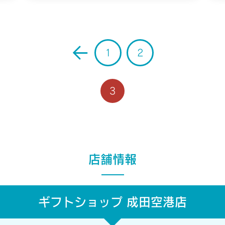
1
2
home/xb796458/a-s-d.co.jp/public_html/admin/wp-content/theme
3
店舗情報
ギフトショップ 成田空港店